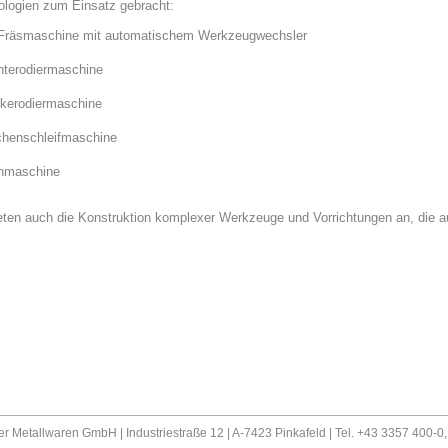
ologien zum Einsatz gebracht:
Fräsmaschine mit automatischem Werkzeugwechsler
hterodiermaschine
kerodiermaschine
chenschleifmaschine
hmaschine
eten auch die Konstruktion komplexer Werkzeuge und Vorrichtungen an, die 
er Metallwaren GmbH | Industriestraße 12 | A-7423 Pinkafeld | Tel. +43 3357 400-0