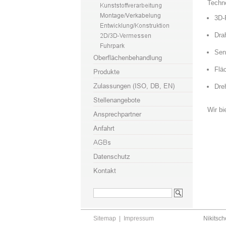
Techn
3D-
Dra
Sen
Flä
Dre
Wir bi
Sitemap
|
Impressum
Nikitsch